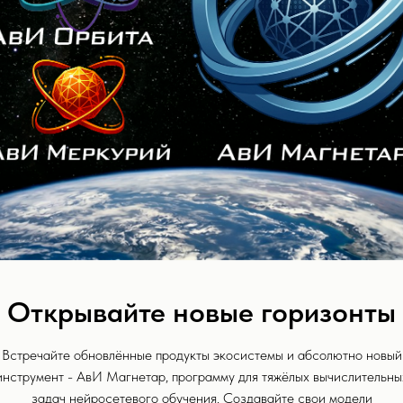
оковый инде
Альговера
ер
: информация, представленная на данной с
Открывайте новые горизонты
т профессиональную медицинскую консульта
иагнозом, предоставляется в образовательны
Встречайте обновлённые продукты экосистемы и абсолютно новый
получения рекомендаций, профессиональной
инструмент - АвИ Магнетар, программу для тяжёлых вычислительны
задач нейросетевого обучения. Создавайте свои модели