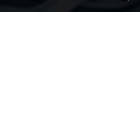
говера
тери и шока
ное давление
 рт.ст.