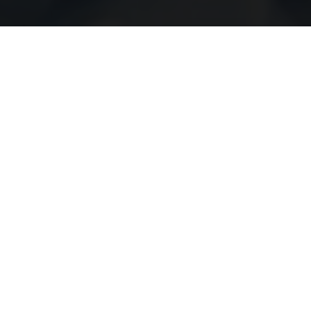
Кальк
Индекс Аль
Частота сердечн
Норм