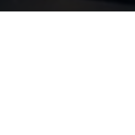
улятор шокового индекса Аль
говера = ЧСС / САД. Показатель оценки тяжести кровопо
ых сокращений (ЧСС)
Систолическое артериаль
(САД)
а: 60-90 уд/мин
Норма: 110-130 мм