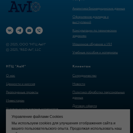
Аналитика биомедицинских данных
Оформление докладов и
выступлений
Консультации по техническим
заданиям
Машинное обучение и ИИ
© 2025, ООО "НТЦ АвИ"
© 2025, "R&D AvI", LLC
Учебные пособия и материалы
НТЦ "АвИ"
Клиентам
О нас
Cотрудничество
Ценности и миссия
Новости
Реализуемые проекты
Политика обработки персональных
данных
Инвесторам
Договор-оферта
Условия использования материалов
сайта
Управление файлами Cookies
Мы используем cookies для улучшения отображения сайта и
вашего пользовательского опыта. Продолжая использовать наш