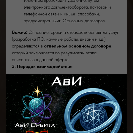
Клиентом происходят удалённо, путём
электронного документооборота, почтовой и
телефонной связи и иными способами,
предусмотренными Основным договором.
Важно:
Описание, сроки и стоимость основных услуг
(разработка ПО, научные работы, дизайн и т.д.)
определяются в
отдельном основном договоре
,
который заключается по результатам этапа,
описанного в данной оферте.
3. Порядок взаимодействия
Акцепт:
Клиент направляет запрос (через сайт,
email, телефон, социальные сети), убедившись в
том, что предварительно ознакомился с
Политикой обработки персональных данных
и
данной Офертой.
Оценка возможности (5 рабочих
дней):
ООО "НТЦ АвИ" рассматривает запрос
и сообщает Клиенту о принципиальной
возможности и условиях выполнения работ, либо