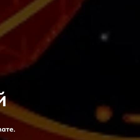
й
ате.