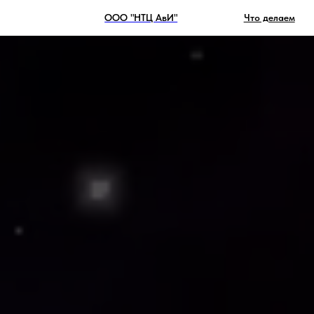
ООО "НТЦ АвИ"
Что делаем