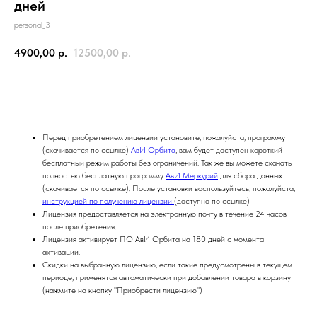
дней
personal_3
4900,00
р.
12500,00
р.
Приобрести лицензию
Перед приобретением лицензии установите, пожалуйста, программу
(скачивается по ссылке)
АвИ Орбита
, вам будет доступен короткий
бесплатный режим работы без ограничений. Так же вы можете скачать
полностью бесплатную программу
АвИ Меркурий
для сбора данных
(скачивается по ссылке). После установки воспользуйтесь, пожалуйста,
инструкцией по получению лицензии
(доступно по ссылке)
Лицензия предоставляется на электронную почту в течение 24 часов
после приобретения.
Лицензия активирует ПО АвИ Орбита на 180 дней с момента
активации.
Скидки на выбранную лицензию, если такие предусмотрены в текущем
периоде, применятся автоматически при добавлении товара в корзину
(нажмите на кнопку "Приобрести лицензию")