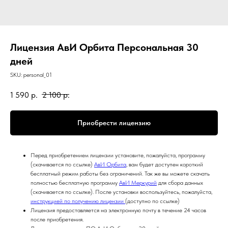
Лицензия АвИ Орбита Персональная 30
дней
SKU:
personal_01
1 590
р.
2 100
р.
Приобрести лицензию
Перед приобретением лицензии установите, пожалуйста, программу
(скачивается по ссылке)
АвИ Орбита
, вам будет доступен короткий
бесплатный режим работы без ограничений. Так же вы можете скачать
полностью бесплатную программу
АвИ Меркурий
для сбора данных
(скачивается по ссылке). После установки воспользуйтесь, пожалуйста,
инструкцией по получению лицензии
(доступно по ссылке)
Лицензия предоставляется на электронную почту в течение 24 часов
после приобретения.