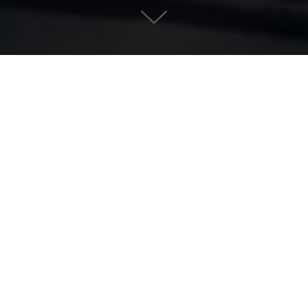
ькулятор шкалы комы Глазго (
Шкала комы Глазго - оценка уровня сознания пациента
Речевой ответ (V)
Выберите реакцию: