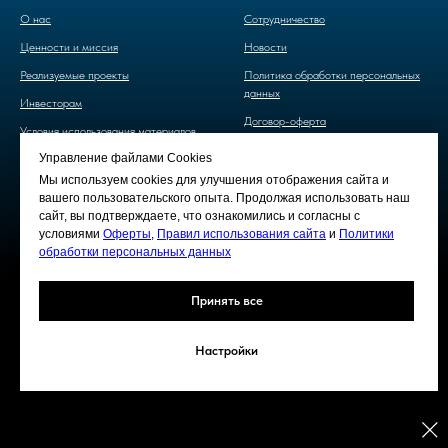
О нас
Cотрудничество
Ценности и миссия
Новости
Реализуемые проекты
Политика обработки персональных
данных
Инвесторам
Договор-оферта
Условия использования материалов
сайта
Управление файлами Cookies
Мы используем cookies для улучшения отображения сайта и
вашего пользовательского опыта. Продолжая использовать наш
сайт, вы подтверждаете, что ознакомились и согласны с
условиями
Оферты
,
Правил использования сайта
и
Политики
обработки персональных данных
Принять все
Все фотографии, тексты и видеоматериалы, иные материалы сайта принадлежат
Настройки
ООО "Научно-технологический центр АвИ".
Все права защищены