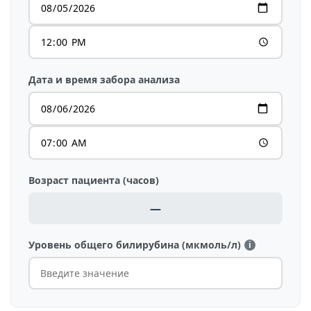
сразу и понимать, почему нейросеть решила именно так. Безопасность,
локальность, объяснимость результатов, политика "никакого
программирования" - по-прежнему остались
Ознакомиться
АвИ Магнетар
Дата и время забора анализа
Возраст пациента (часов)
—
Уровень общего билирубина (мкмоль/л)
i