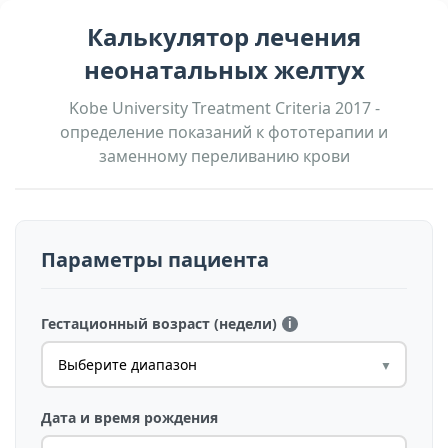
Калькулятор лечения
неонатальных желтух
Kobe University Treatment Criteria 2017 -
определение показаний к фототерапии и
заменному переливанию крови
Параметры пациента
Гестационный возраст (недели)
i
Открывайте новые горизонты
Встречайте обновлённые продукты экосистемы и абсолютно новый
инструмент - АвИ Магнетар, программу для тяжёлых вычислительных
задач нейросетевого обучения. Создавайте свои модели компьютерного
Дата и время рождения
зрения, интеллектуальные базы знаний, дообучайте большие языковые
модели для себя и получайте результат, который можете использовать