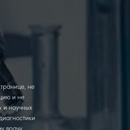
C
транице, не
цию и не
х и научных
 диагностики
у врачу.