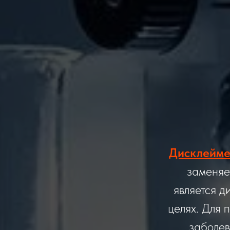
Дисклейм
заменяе
является д
целях. Для 
заболев