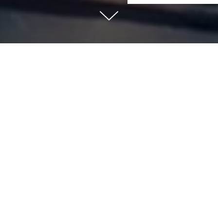
Калькулятор шкалы одышки mMR
Modified Medical Research Council Dyspnea Scale
тверждение, которое лучше всего описывает 
шки
еспокоит, за исключением очень интенсивной нагрузки
дышка