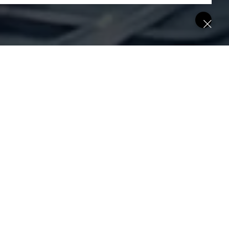
C
вашу одышку