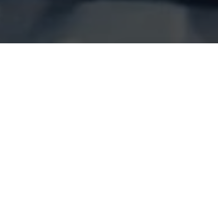
Выберите у
0
Нет оды
Одышка не б
1
Легкая о