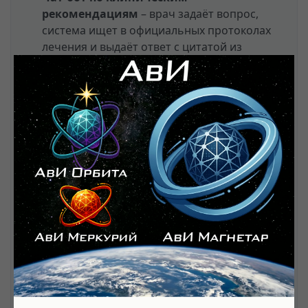
рекомендациям
– врач задаёт вопрос,
система ищет в официальных протоколах
лечения и выдаёт ответ с цитатой из
рекомендаций.
Анализ историй болезни
– поиск
пациентов с определёнными
комбинациями симптомов, диагнозов,
результатов анализов по
неструктурированному тексту.
Помощник в принятии решений
– RAG
может находить похожие клинические
случаи из локальной базы и предлагать на
их основе варианты лечения.
Суммирование медицинской
литературы
– задаёте вопрос, система
находит релевантные абзацы из статей и
составляет краткое резюме с указанием
источников.