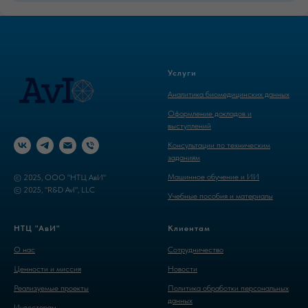
Услуги
Аналитика биомедицинских данных
Оформление докладов и
выступлений
Консультации по техническим
заданиям
Машинное обучение и ИИ
© 2025, ООО "НТЦ АвИ"
© 2025, "R&D AvI", LLC
Учебные пособия и материалы
НТЦ "АвИ"
Клиентам
О нас
Cотрудничество
Ценности и миссия
Новости
Реализуемые проекты
Политика обработки персональных
данных
Инвесторам