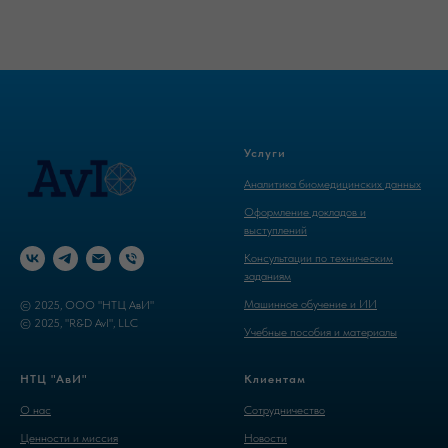
Услуги
Аналитика биомедицинских данных
Оформление докладов и
выступлений
Консультации по техническим
заданиям
Машинное обучение и ИИ
© 2025, ООО "НТЦ АвИ"
© 2025, "R&D AvI", LLC
Учебные пособия и материалы
НТЦ "АвИ"
Клиентам
О нас
Cотрудничество
Ценности и миссия
Новости