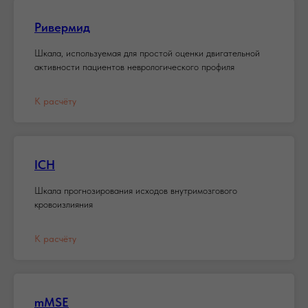
Ривермид
Шкала, используемая для простой оценки двигательной
активности пациентов неврологического профиля
К расчёту
ICH
Шкала прогнозирования исходов внутримозгового
кровоизлияния
К расчёту
mMSE