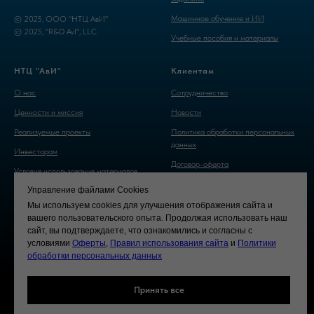
Машинное обучение и ИИ
© 2025, ООО "НТЦ АвИ"
© 2025, "R&D AvI", LLC
Учебные пособия и материалы
НТЦ "АвИ"
Клиентам
О нас
Cотрудничество
Ценности и миссия
Новости
Реализуемые проекты
Политика обработки персональных
данных
Инвесторам
Договор-оферта
Условия использования материалов
сайта
Управление файлами Cookies
Мы используем cookies для улучшения отображения сайта и
вашего пользовательского опыта. Продолжая использовать наш
сайт, вы подтверждаете, что ознакомились и согласны с
условиями
Оферты
,
Правил использования сайта
и
Политики
обработки персональных данных
Принять все